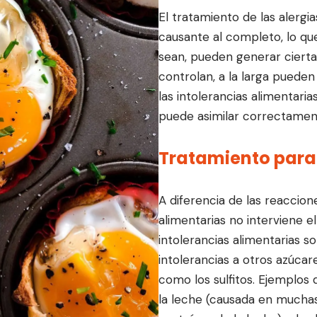
El tratamiento de las alergi
causante al completo, lo qu
sean, pueden generar ciertas 
controlan, a la larga puede
las intolerancias alimentari
puede asimilar correctamen
Tratamiento para 
A diferencia de las reaccione
alimentarias no interviene e
intolerancias alimentarias son
intolerancias a otros azúcares
como los sulfitos. Ejemplos 
la leche (causada en muchas