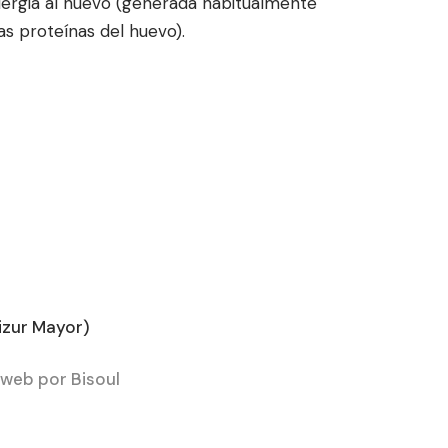
alergia al huevo (generada habitualmente
as proteínas del huevo).
s
izur Mayor)
web por Bisoul