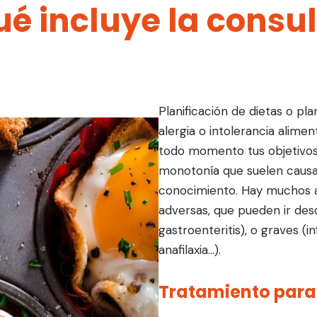
é incluye la consu
Planificación de dietas o pl
alergia o intolerancia alime
todo momento tus objetivos 
monotonía que suelen causar
conocimiento. Hay muchos 
adversas, que pueden ir des
gastroenteritis), o graves (in
anafilaxia…).
Tratamiento para 