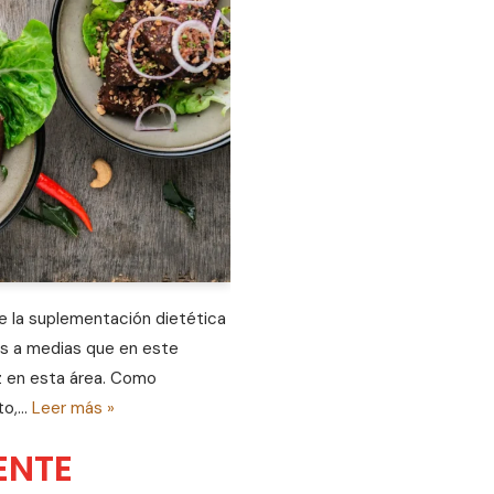
la suplementación dietética
es a medias que en este
uz en esta área. Como
nto,…
Leer más »
ENTE