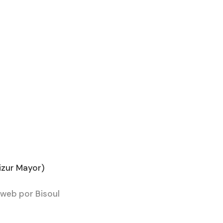
s
izur Mayor)
web por Bisoul