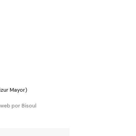
s
izur Mayor)
web por Bisoul